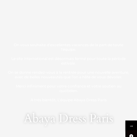
On vous souhaite d’excellentes vacances de la part de toute
l’équipe.
Le site international est désormais fermé pour toute la période
estivale.
On se donne rendez-vous à la rentrée pour une nouvelle aventure,
avec de belles nouveautés que l’on a hâte de vous dévoiler.
Merci infiniment pour votre confiance et votre soutien au
quotidien.
À très bientôt, L’équipe Abaya Dress Paris
Abaya Dress Paris
→