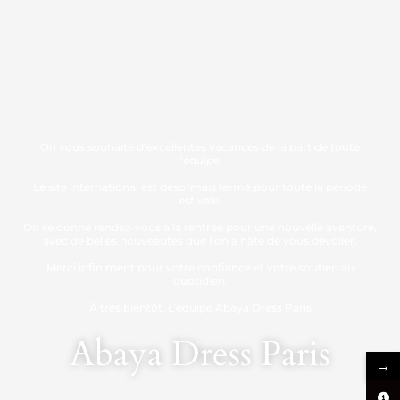
On vous souhaite d’excellentes vacances de la part de toute
l’équipe.
Le site international est désormais fermé pour toute la période
estivale.
On se donne rendez-vous à la rentrée pour une nouvelle aventure,
avec de belles nouveautés que l’on a hâte de vous dévoiler.
Merci infiniment pour votre confiance et votre soutien au
quotidien.
À très bientôt, L’équipe Abaya Dress Paris
Abaya Dress Paris
→