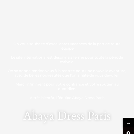
On vous souhaite d’excellentes vacances de la part de toute
l’équipe.
Le site international est désormais fermé pour toute la période
estivale.
On se donne rendez-vous à la rentrée pour une nouvelle aventure,
avec de belles nouveautés que l’on a hâte de vous dévoiler.
Merci infiniment pour votre confiance et votre soutien au
quotidien.
À très bientôt, L’équipe Abaya Dress Paris
Abaya Dress Paris
→