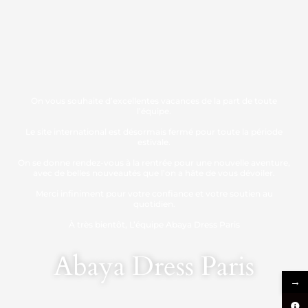
On vous souhaite d’excellentes vacances de la part de toute
l’équipe.
Le site international est désormais fermé pour toute la période
estivale.
On se donne rendez-vous à la rentrée pour une nouvelle aventure,
avec de belles nouveautés que l’on a hâte de vous dévoiler.
Merci infiniment pour votre confiance et votre soutien au
quotidien.
À très bientôt, L’équipe Abaya Dress Paris
Abaya Dress Paris
→