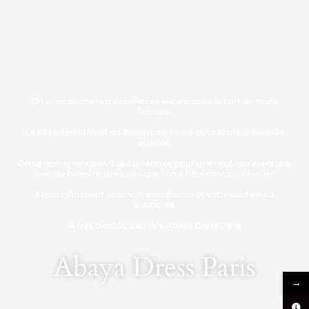
On vous souhaite d’excellentes vacances de la part de toute
l’équipe.
Le site international est désormais fermé pour toute la période
estivale.
On se donne rendez-vous à la rentrée pour une nouvelle aventure,
avec de belles nouveautés que l’on a hâte de vous dévoiler.
Merci infiniment pour votre confiance et votre soutien au
quotidien.
À très bientôt, L’équipe Abaya Dress Paris
Abaya Dress Paris
→