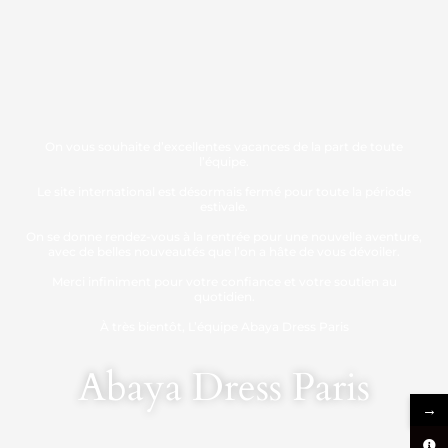
On vous souhaite d’excellentes vacances de la part de toute
l’équipe.
Le site international est désormais fermé pour toute la période
estivale.
On se donne rendez-vous à la rentrée pour une nouvelle aventure,
avec de belles nouveautés que l’on a hâte de vous dévoiler.
Merci infiniment pour votre confiance et votre soutien au
quotidien.
À très bientôt, L’équipe Abaya Dress Paris
Abaya Dress Paris
→