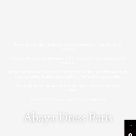
On vous souhaite d’excellentes vacances de la part de toute
l’équipe.
Le site international est désormais fermé pour toute la période
estivale.
On se donne rendez-vous à la rentrée pour une nouvelle aventure,
avec de belles nouveautés que l’on a hâte de vous dévoiler.
Merci infiniment pour votre confiance et votre soutien au
quotidien.
À très bientôt, L’équipe Abaya Dress Paris
Abaya Dress Paris
→