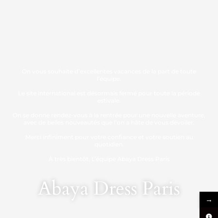
On vous souhaite d’excellentes vacances de la part de toute
l’équipe.
Le site international est désormais fermé pour toute la période
estivale.
On se donne rendez-vous à la rentrée pour une nouvelle aventure,
avec de belles nouveautés que l’on a hâte de vous dévoiler.
Merci infiniment pour votre confiance et votre soutien au
quotidien.
À très bientôt, L’équipe Abaya Dress Paris
Abaya Dress Paris
→