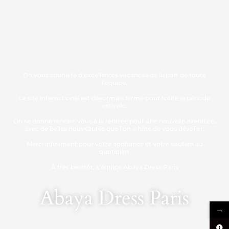
On vous souhaite d’excellentes vacances de la part de toute
l’équipe.
Le site international est désormais fermé pour toute la période
estivale.
On se donne rendez-vous à la rentrée pour une nouvelle aventure,
avec de belles nouveautés que l’on a hâte de vous dévoiler.
Merci infiniment pour votre confiance et votre soutien au
quotidien.
À très bientôt, L’équipe Abaya Dress Paris
Abaya Dress Paris
→