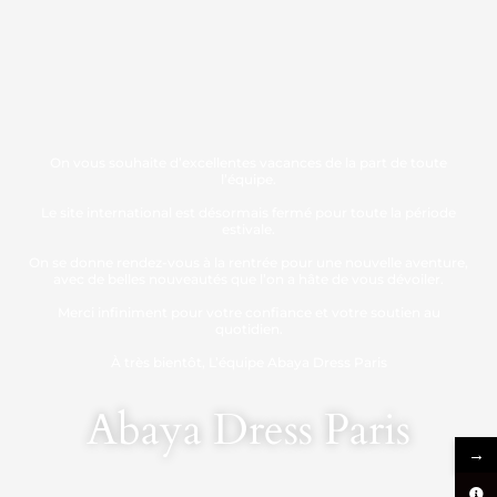
On vous souhaite d’excellentes vacances de la part de toute
l’équipe.
Le site international est désormais fermé pour toute la période
estivale.
On se donne rendez-vous à la rentrée pour une nouvelle aventure,
avec de belles nouveautés que l’on a hâte de vous dévoiler.
Merci infiniment pour votre confiance et votre soutien au
quotidien.
À très bientôt, L’équipe Abaya Dress Paris
Abaya Dress Paris
→